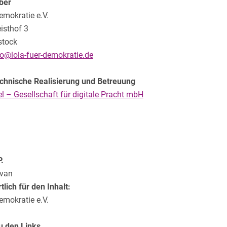
ber
emokratie e.V.
isthof 3
stock
fo@lola-fuer-demokratie.de
echnische Realisierung und Betreuung
l – Gesellschaft für digitale Pracht mbH
P.
dvan
lich für den Inhalt:
emokratie e.V.
u den Links