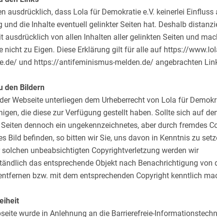
n ausdrücklich, dass Lola für Demokratie e.V. keinerlei Einfluss 
 und die Inhalte eventuell gelinkter Seiten hat. Deshalb distanzi
t ausdrücklich von allen Inhalten aller gelinkten Seiten und ma
te nicht zu Eigen. Diese Erklärung gilt für alle auf https://www.lol
e.de/ und https://antifeminismus-melden.de/ angebrachten Lin
u den Bildern
 der Webseite unterliegen dem Urheberrecht von Lola für Demokra
nigen, die diese zur Verfügung gestellt haben. Sollte sich auf de
n Seiten dennoch ein ungekennzeichnetes, aber durch fremdes C
s Bild befinden, so bitten wir Sie, uns davon in Kenntnis zu setz
r solchen unbeabsichtigten Copyrightverletzung werden wir
ständlich das entsprechende Objekt nach Benachrichtigung von 
entfernen bzw. mit dem entsprechenden Copyright kenntlich ma
eiheit
eite wurde in Anlehnung an die Barrierefreie-Informationstechn