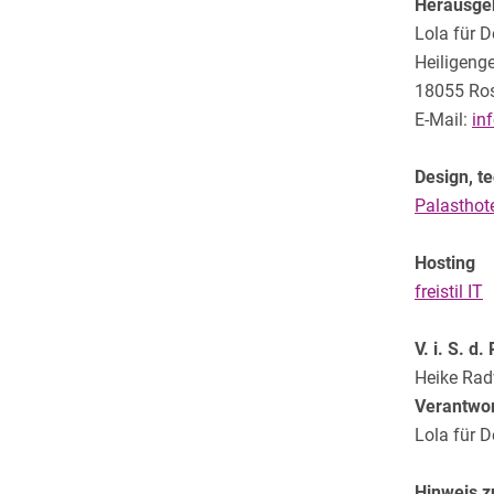
Herausge
Lola für D
Heiligenge
18055 Ro
E-Mail:
in
Design, t
Palasthote
Hosting
freistil IT
V. i. S. d. 
Heike Ra
Verantwort
Lola für D
Hinweis z