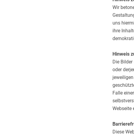
Wir betone
Gestaltung
uns hiermi
ihre Inhal
demokrati
Hinweis z
Die Bilder
oder derje
jeweilige
geschützte
Falle eine
selbstver
Webseite 
Barrierefr
Diese Webs