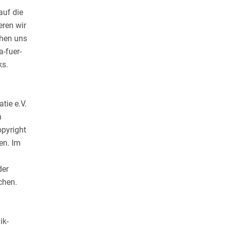
auf die
eren wir
chen uns
a-fuer-
ks.
tie e.V.
n
opyright
en. Im
der
chen.
ik-